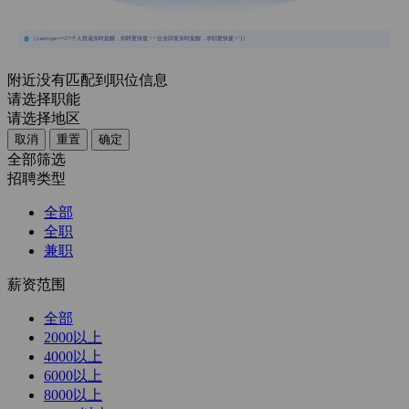
{{usertype=='2'?'个人投递实时提醒，招聘更快捷！':'企业回复实时提醒，求职更快捷！'}}
附近没有匹配到职位信息
请选择职能
请选择地区
取消
重置
确定
全部筛选
招聘类型
全部
全职
兼职
薪资范围
全部
2000以上
4000以上
6000以上
8000以上