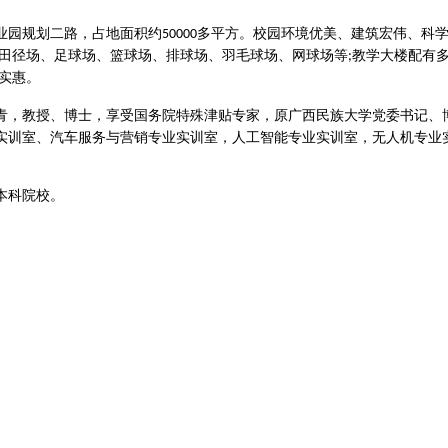
业园规划二路
，占地面积约
多平方
。
校园环境优美、建筑宏伟、科
50000
田径场、足球场、篮球场、排球场、羽毛球场、网球场等
教学大楼配有
;
实惠。
青，教授、博士，享受国务院特殊津贴专家，原广西民族大学党委书记、
实训室、汽车服务与营销专业实训室，人工智能专业实训室，无人机专业
本科院校。