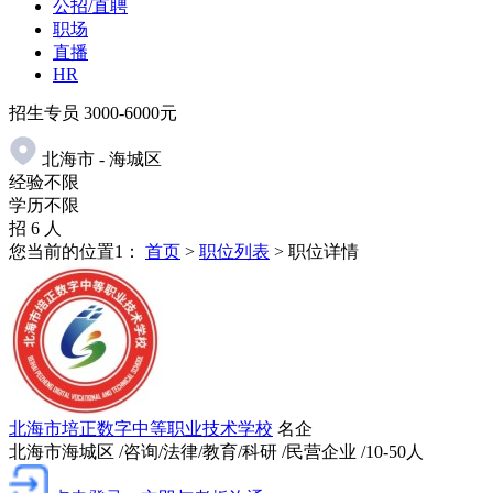
公招/直聘
职场
直播
HR
招生专员
3000-6000元
北海市 - 海城区
经验不限
学历不限
招 6 人
您当前的位置1：
首页
>
职位列表
> 职位详情
北海市培正数字中等职业技术学校
名企
北海市海城区
/咨询/法律/教育/科研
/民营企业
/10-50人