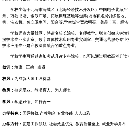
学校坐落于
北海市海城区（北海经济技术开发区）中国电子北海产
舟
、万卷书墙、铜鼓广场、拓展训练基地等
运动场地有拓展训练基地、
;
机、洗衣机、独立卫生间、阳台等
学生饭堂宽敞明亮、菜品丰富、经济
;
学校师资力量雄厚，聘请名校长治校、名师教学。
联合创始人
钟海
援技术专业实训室、数字媒体技术应用专业实训室、交通运营服务专业
技术应用专业是产教深度融合的重点专业。
学校学生可通过参加考试升读专科院校，也可以通过
职教高考
升读
校训：
培雍
正德
崇贤
校风：
为成就大国工匠奠基
教风：
敬岗爱业、教书育人、为人师表
学风：
学思践悟、知行合一
办学特色：
国际接轨
产教融合
专业多能
人人出彩
办学方针：
党建工作领航
社会效益优先
教育质量至上
就业升学并举