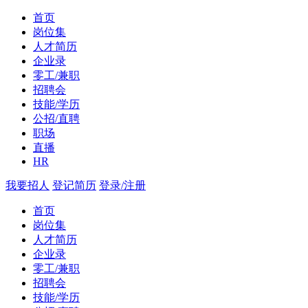
首页
岗位集
人才简历
企业录
零工/兼职
招聘会
技能/学历
公招/直聘
职场
直播
HR
我要招人
登记简历
登录/注册
首页
岗位集
人才简历
企业录
零工/兼职
招聘会
技能/学历