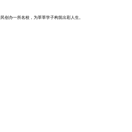
人民创办一所名校，为莘莘学子构筑出彩人生。
。