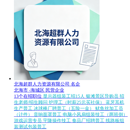
北海超群人力资源有限公司
名企
北海市 -海城区
民营企业
13个在招职位
显示器组装工招15人
银滩景区导购员
招
生老师/招生顾问
护理工（时薪25元买社保）
蓝牙耳机
生产普工
冰球棒厂聘普工（五险一金）
鱿鱼丝加工员
（计件）
音响面罩普工
电脑小风扇组装技工（两班倒）
游戏运营专员
宇隆操作技工
食品厂招聘普工
线路板组
装测试包装普工