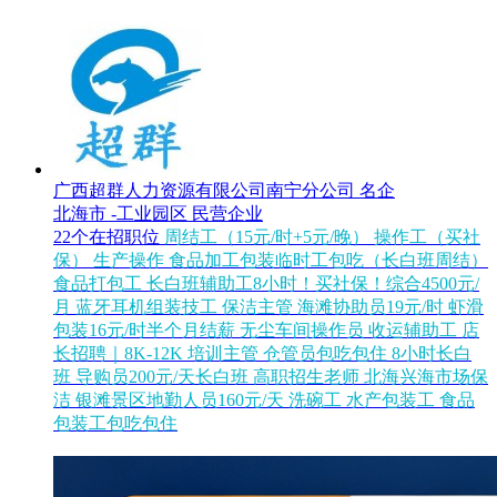
广西超群人力资源有限公司南宁分公司
名企
北海市 -工业园区
民营企业
22个在招职位
周结工（15元/时+5元/晚）
操作工（买社
保）
生产操作
食品加工包装临时工包吃（长白班周结）
食品打包工
长白班辅助工8小时！买社保！综合4500元/
月
蓝牙耳机组装技工
保洁主管
海滩协助员19元/时
虾滑
包装16元/时半个月结薪
无尘车间操作员
收运辅助工
店
长招聘｜8K-12K
培训主管
仓管员包吃包住 8小时长白
班
导购员200元/天长白班
高职招生老师
北海兴海市场保
洁
银滩景区地勤人员160元/天
洗碗工
水产包装工
食品
包装工包吃包住