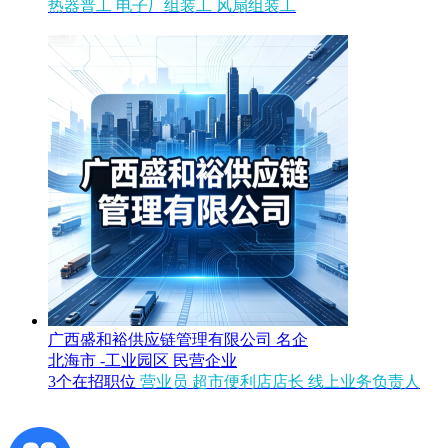
热器普工
电子厂组装工
风扇组装工
广西盛和裕供应链管理有限公司
名企
北海市 -工业园区
民营企业
3个在招职位
营业员
超市便利店店长
线上业务负责人