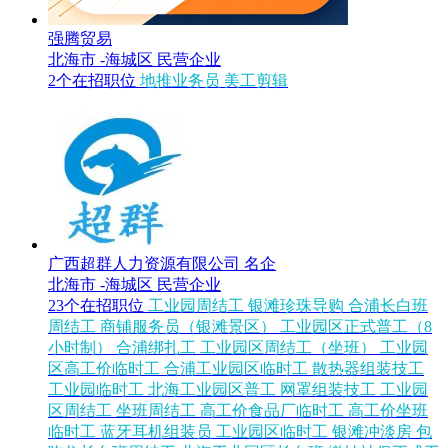
强腾贸易
北海市 -海城区
民营企业
2个在招职位
地推业务员
美工剪辑
广西超群人力资源有限公司
名企
北海市 -海城区
民营企业
23个在招职位
工业园周结工
银滩珍珠导购
合浦长白班
周结工
商铺服务员（银滩景区）
工业园区正式普工（8
小时制）
合浦绑扎工
工业园区周结工（坐班）
工业园
区高工价临时工
合浦工业园区临时工
散热器组装技工
工业园临时工
北海工业园区普工
网罩组装技工
工业园
区周结工
坐班周结工
高工价食品厂临时工
高工价坐班
临时工
蓝牙耳机组装员
工业园区临时工
银滩冲淡房
包