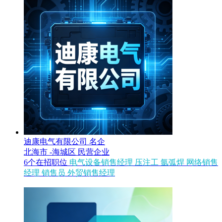
迪康电气有限公司
名企
北海市 -海城区
民营企业
6个在招职位
电气设备销售经理
压注工
氩弧焊
网络销售
经理
销售员
外贸销售经理