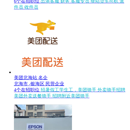
6个在招职位
出港客服
财务
客服专员
驿站货车司机
派
件员
收件员
美团北海站
名企
北海市 -银海区
民营企业
4个在招职位
招暑假工学生工，美团骑手
外卖骑手招聘
美团外卖送餐骑手
招聘附近美团骑手