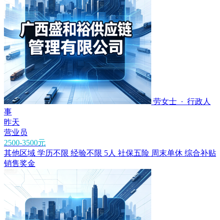
劳女士 · 行政人
事
昨天
营业员
2500-3500元
其他区域
学历不限
经验不限
5人
社保五险
周末单休
综合补贴
销售奖金