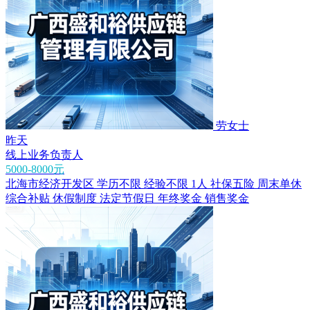
劳女士
昨天
线上业务负责人
5000-8000元
北海市经济开发区
学历不限
经验不限
1人
社保五险
周末单休
综合补贴
休假制度
法定节假日
年终奖金
销售奖金