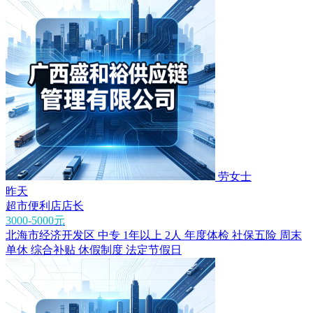
劳女士
昨天
超市便利店店长
3000-5000元
北海市经济开发区
中专
1年以上
2人
年度体检
社保五险
周末
单休
综合补贴
休假制度
法定节假日