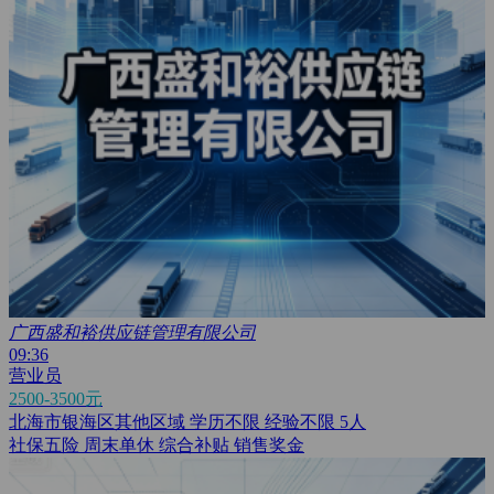
广西盛和裕供应链管理有限公司
09:36
营业员
2500-3500元
北海市银海区其他区域
学历不限
经验不限
5人
社保五险
周末单休
综合补贴
销售奖金