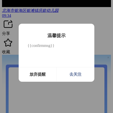
北海市银海区银滩镇庆龄幼儿园
09:34
分享
温馨提示
{{confirmmsg}}
收藏
开通微信提醒
放弃提醒
去关注