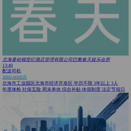
北海曼哈顿世纪酒店管理有限公司巴黎春天娱乐会所
13:40
配送司机
3000-6000元
北海市工业园区北海市经济开发区
学历不限
3年以上
3人
年度体检
社保五险
周末单休
综合补贴
休假制度
法定节假日