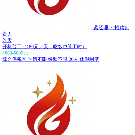
蔡经理 · 招聘负
责人
昨天
开机普工（180元／天，吃饭也算工时）
4680-5000元
综合保税区
学历不限
经验不限
20人
休假制度