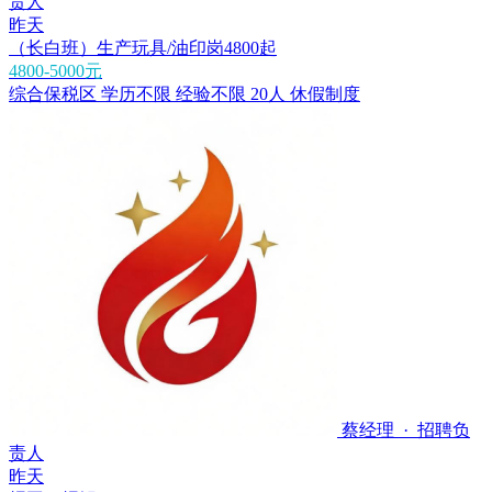
责人
昨天
（长白班）生产玩具/油印岗4800起
4800-5000元
综合保税区
学历不限
经验不限
20人
休假制度
蔡经理 · 招聘负
责人
昨天