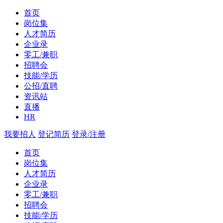
首页
岗位集
人才简历
企业录
零工/兼职
招聘会
技能/学历
公招/直聘
资讯站
直播
HR
我要招人
登记简历
登录/注册
首页
岗位集
人才简历
企业录
零工/兼职
招聘会
技能/学历