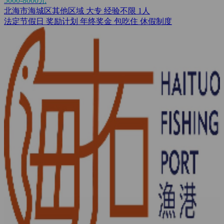
5000-8000元
北海市海城区其他区域
大专
经验不限
1人
法定节假日
奖励计划
年终奖金
包吃住
休假制度