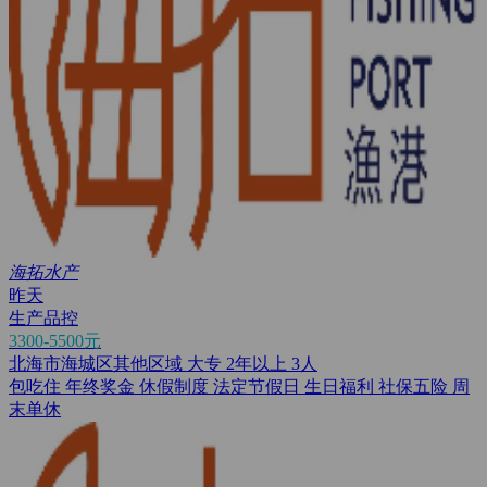
海拓水产
昨天
生产品控
3300-5500元
北海市海城区其他区域
大专
2年以上
3人
包吃住
年终奖金
休假制度
法定节假日
生日福利
社保五险
周
末单休