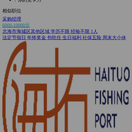
相似职位
采购经理
6000-10000元
北海市海城区其他区域
学历不限
经验不限
1人
法定节假日
年终奖金
包吃住
生日福利
社保五险
周末大小休