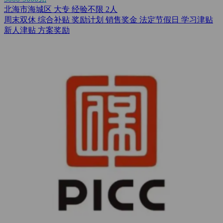
北海市海城区
大专
经验不限
2人
周末双休
综合补贴
奖励计划
销售奖金
法定节假日
学习津贴
新人津贴
方案奖励