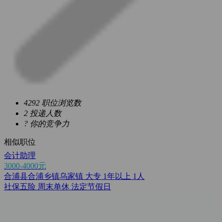
4292
职位浏览数
2
投递人数
?
你的竞争力
相似职位
会计助理
3000-4000元
合浦县合浦乡镇乌家镇
大专
1年以上
1人
社保五险
周末单休
法定节假日