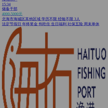
15:34
储备干部
4000-5000元
北海市海城区其他区域
学历不限
经验不限
3人
法定节假日
年终奖金
包吃住
生日福利
社保五险
周末单休