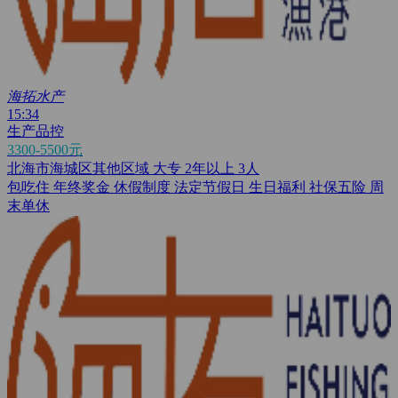
海拓水产
15:34
生产品控
3300-5500元
北海市海城区其他区域
大专
2年以上
3人
包吃住
年终奖金
休假制度
法定节假日
生日福利
社保五险
周
末单休