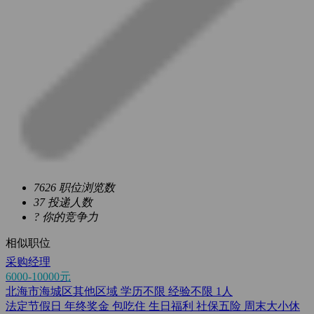
7626
职位浏览数
37
投递人数
?
你的竞争力
相似职位
采购经理
6000-10000元
北海市海城区其他区域
学历不限
经验不限
1人
法定节假日
年终奖金
包吃住
生日福利
社保五险
周末大小休