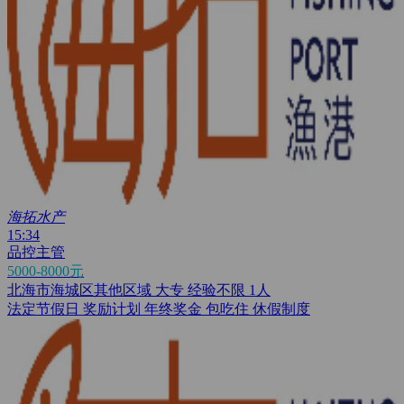
海拓水产
15:34
品控主管
5000-8000元
北海市海城区其他区域
大专
经验不限
1人
法定节假日
奖励计划
年终奖金
包吃住
休假制度