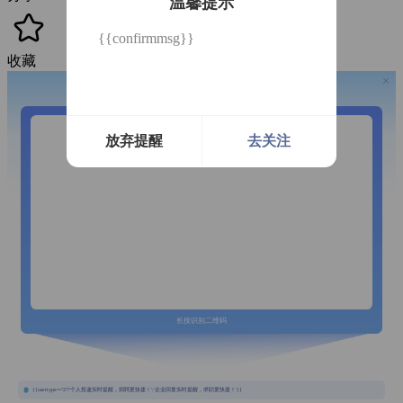
温馨提示
{{confirmmsg}}
收藏
开通微信提醒
放弃提醒
去关注
长按识别二维码
{{usertype=='2'?'个人投递实时提醒，招聘更快捷！':'企业回复实时提醒，求职更快捷！'}}