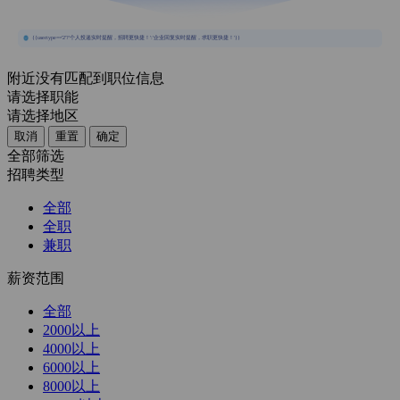
{{usertype=='2'?'个人投递实时提醒，招聘更快捷！':'企业回复实时提醒，求职更快捷！'}}
附近没有匹配到职位信息
请选择职能
请选择地区
取消
重置
确定
全部筛选
招聘类型
全部
全职
兼职
薪资范围
全部
2000以上
4000以上
6000以上
8000以上