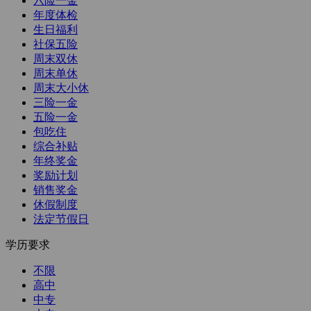
六险一金
年度体检
生日福利
社保五险
周末双休
周末单休
周末大小休
三险一金
五险一金
包吃住
综合补贴
年终奖金
奖励计划
销售奖金
休假制度
法定节假日
学历要求
不限
高中
中专