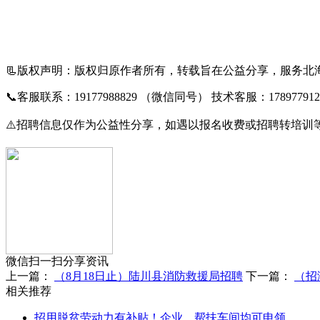
📃
版权声明：版权归原作者所有，转载旨在公益分享，服务北
📞
客服联系：19177988829 （微信同号） 技术客服：1789779
⚠️
招聘信息仅作为公益性分享，如遇以报名收费或招聘转培训
微信扫一扫分享资讯
上一篇：
（8月18日止）陆川县消防救援局招聘
下一篇：
（招
相关推荐
招用脱贫劳动力有补贴！企业、帮扶车间均可申领