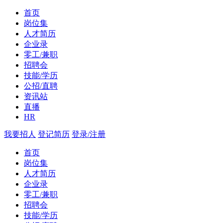
首页
岗位集
人才简历
企业录
零工/兼职
招聘会
技能/学历
公招/直聘
资讯站
直播
HR
我要招人
登记简历
登录/注册
首页
岗位集
人才简历
企业录
零工/兼职
招聘会
技能/学历