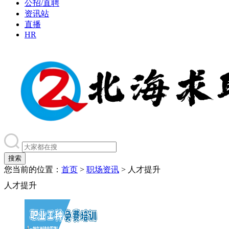
公招/直聘
资讯站
直播
HR
您当前的位置：
首页
>
职场资讯
> 人才提升
人才提升