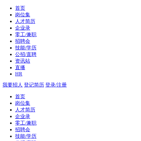
首页
岗位集
人才简历
企业录
零工/兼职
招聘会
技能/学历
公招/直聘
资讯站
直播
HR
我要招人
登记简历
登录/注册
首页
岗位集
人才简历
企业录
零工/兼职
招聘会
技能/学历