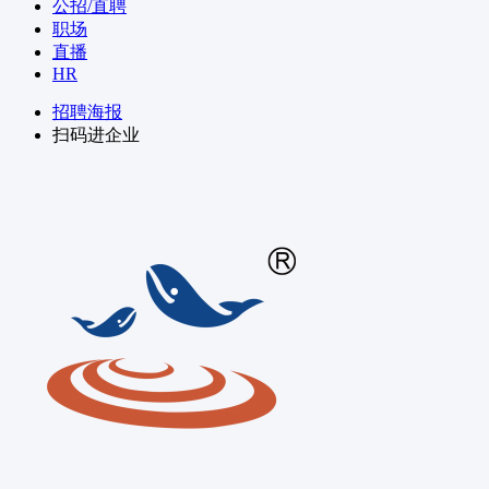
公招/直聘
职场
直播
HR
招聘海报
扫码进企业