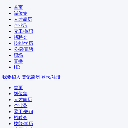
首页
岗位集
人才简历
企业录
零工/兼职
招聘会
技能/学历
公招/直聘
职场
直播
HR
我要招人
登记简历
登录/注册
首页
岗位集
人才简历
企业录
零工/兼职
招聘会
技能/学历