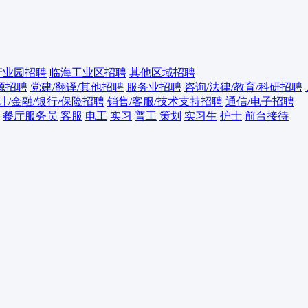
产业园招聘
临海工业区招聘
其他区域招聘
源招聘
党建/翻译/其他招聘
服务业招聘
咨询/法律/教育/科研招聘
计/金融/银行/保险招聘
销售/客服/技术支持招聘
通信/电子招聘
餐厅服务员
客服
电工
实习
普工
策划
实习生
护士
前台接待