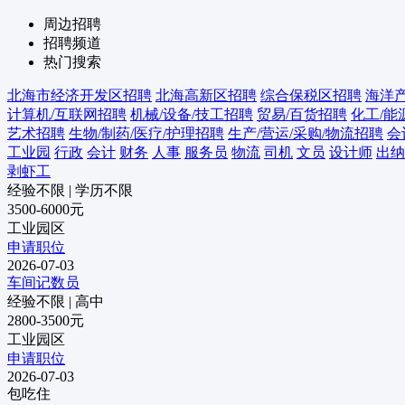
周边招聘
招聘频道
热门搜索
北海市经济开发区招聘
北海高新区招聘
综合保税区招聘
海洋
计算机/互联网招聘
机械/设备/技工招聘
贸易/百货招聘
化工/能
艺术招聘
生物/制药/医疗/护理招聘
生产/营运/采购/物流招聘
会
工业园
行政
会计
财务
人事
服务员
物流
司机
文员
设计师
出纳
剥虾工
经验不限
|
学历不限
3500-6000元
工业园区
申请职位
2026-07-03
车间记数员
经验不限
|
高中
2800-3500元
工业园区
申请职位
2026-07-03
包吃住