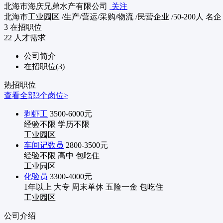
北海市海庆兄弟水产有限公司
关注
北海市工业园区
/生产/营运/采购/物流
/民营企业
/50-200人
名企
3
在招职位
22
人才需求
公司简介
在招职位(3)
热招职位
查看全部3个岗位>
剥虾工
3500-6000元
经验不限
学历不限
工业园区
车间记数员
2800-3500元
经验不限
高中
包吃住
工业园区
化验员
3300-4000元
1年以上
大专
周末单休
五险一金
包吃住
工业园区
公司介绍