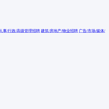
人事/行政/高级管理招聘
建筑/房地产/物业招聘
广告/市场/媒体/