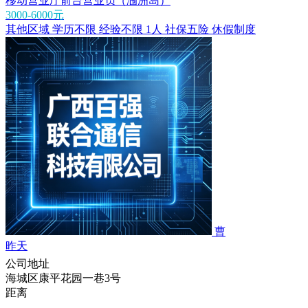
移动营业厅前台营业员（涠洲岛）
3000-6000元
其他区域
学历不限
经验不限
1人
社保五险
休假制度
曹
昨天
公司地址
海城区康平花园一巷3号
距离