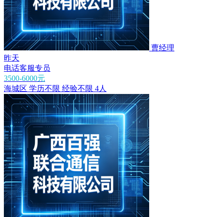
曹经理
昨天
电话客服专员
3500-6000元
海城区
学历不限
经验不限
4人