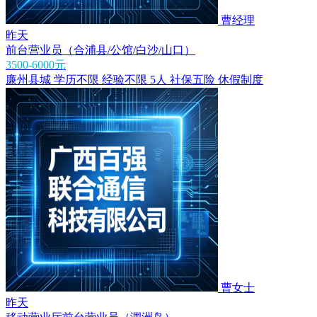
曹经理
昨天
前台营业员（合浦县/公馆/白沙/山口）
3500-6000元
廉州县城
学历不限
经验不限
5人
社保五险
休假制度
曹女士
昨天