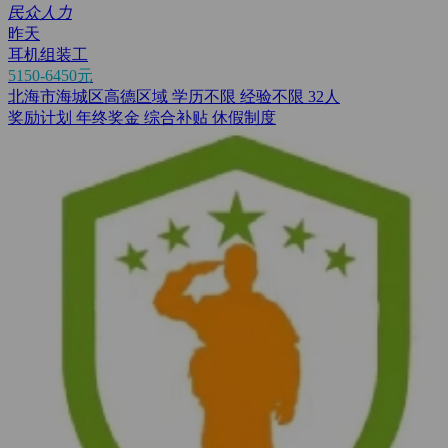
民众人力
昨天
耳机组装工
5150-6450元
北海市海城区高德区域
学历不限
经验不限
32人
奖励计划
年终奖金
综合补贴
休假制度