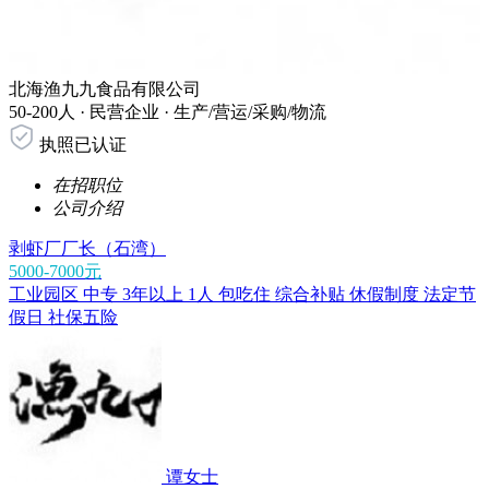
北海渔九九食品有限公司
50-200人 ·
民营企业 ·
生产/营运/采购/物流
执照已认证
在招职位
公司介绍
剥虾厂厂长（石湾）
5000-7000元
工业园区
中专
3年以上
1人
包吃住
综合补贴
休假制度
法定节
假日
社保五险
谭女士